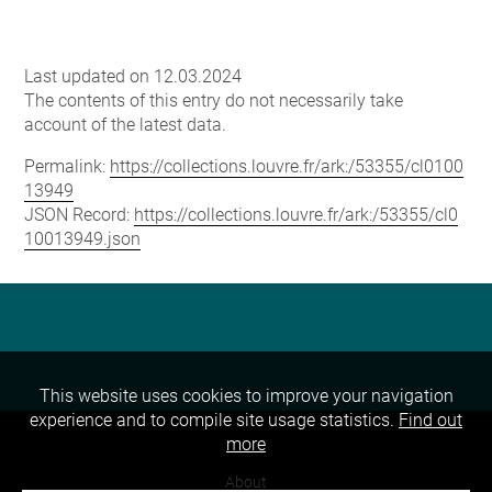
Last updated on 12.03.2024
The contents of this entry do not necessarily take
account of the latest data.
Permalink:
https://collections.louvre.fr/ark:/53355/cl0100
13949
JSON Record:
https://collections.louvre.fr/ark:/53355/cl0
10013949.json
This website uses cookies to improve your navigation
experience and to compile site usage statistics.
Find out
more
About