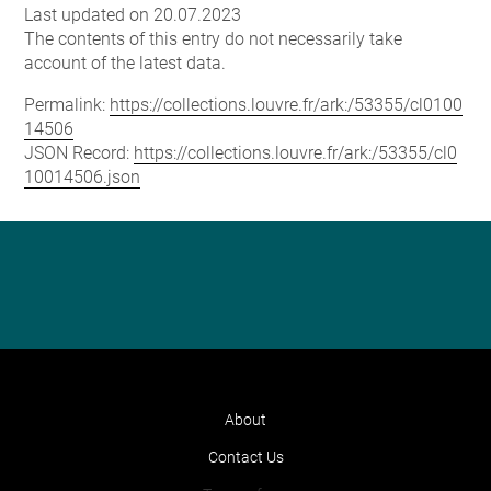
Last updated on 20.07.2023
The contents of this entry do not necessarily take
account of the latest data.
Permalink:
https://collections.louvre.fr/ark:/53355/cl0100
14506
JSON Record:
https://collections.louvre.fr/ark:/53355/cl0
10014506.json
About
Contact Us