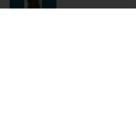
figurine de fils d'Horus
AF 9805
figurine de fils d'Horus
AF 9804
Durand n°1493 ?
ED 251
Last updated on 07.12.2024
The contents of this entry do not necessarily take
account of the latest data.