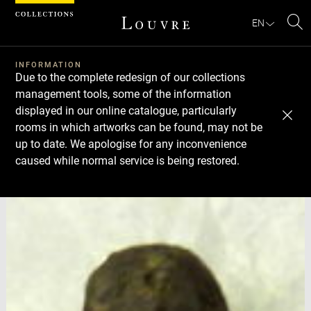
Cookies management panel
EN
Se
INFORMATION
Due to the complete redesign of our collections
management tools, some of the information
displayed in our online catalogue, particularly
rooms in which artworks can be found, may not be
up to date. We apologise for any inconvenience
caused while normal service is being restored.
Download
Next
Previous