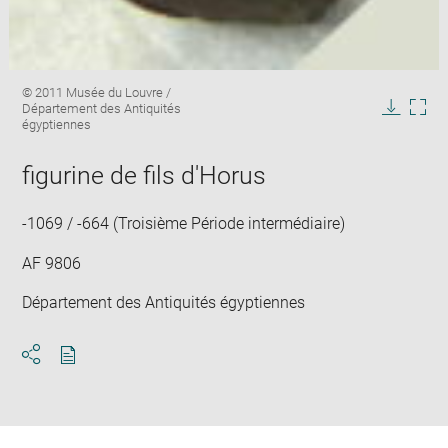
Enlarge
Image
© 2011 Musée du Louvre /
image
caption:
Département des Antiquités
in
Downlo
Enla
égyptiennes
new
image
ima
window
in
figurine de fils d'Horus
new
win
-1069 / -664 (Troisième Période intermédiaire)
AF 9806
Département des Antiquités égyptiennes
Download
Share
pdf