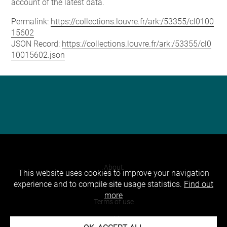
account of the latest data.
Permalink:
https://collections.louvre.fr/ark:/53355/cl0100
15602
JSON Record:
https://collections.louvre.fr/ark:/53355/cl0
10015602.json
About
This website uses cookies to improve your navigation
experience and to compile site usage statistics.
Find out
Contact Us
more
Terms of use
Cookies