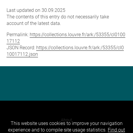
Last updated on 30.09.2025
The contents of this entry do not necessarily take
account of the latest data.
Permalink:
https://collections.louvre.fr/ark:/53355/cl0100
17112
JSON Record:
https://collections.louvre.fr/ark:/53355/cl0
10017112.json
About
This website uses cookies to improve your navigation
experience and to compile site usage statistics.
Find out
Contact Us