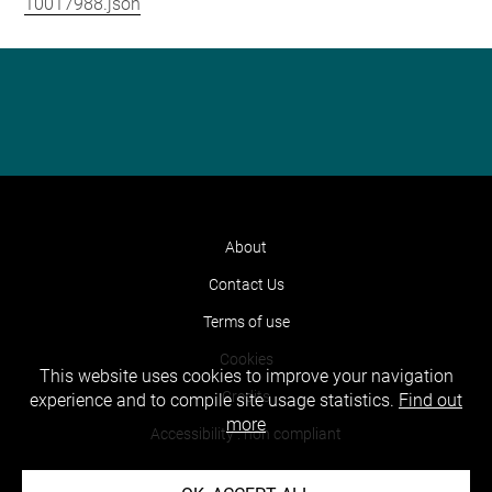
10017988.json
About
Contact Us
Terms of use
Cookies
This website uses cookies to improve your navigation
Credits
experience and to compile site usage statistics.
Find out
more
Accessibility : non compliant