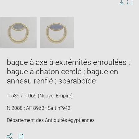
in
Image
Downlo
Enla
new
caption:
image
ima
window
SKIP IMAGE CAROUSEL
in
new
win
bague à axe à extrémités enroulées ;
bague à chaton cerclé ; bague en
anneau renflé ; scaraboïde
-1539 / -1069 (Nouvel Empire)
N 2088 ; AF 8963 ; Salt n°942
Département des Antiquités égyptiennes