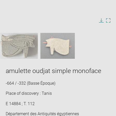
Enlarge
image
in
Image
Downlo
Enla
new
caption:
image
ima
window
SKIP IMAGE CAROUSEL
in
new
win
amulette oudjat simple monoface
-664 / -332 (Basse Époque)
Place of discovery : Tanis
E 14884 ; T. 112
Département des Antiquités égyptiennes