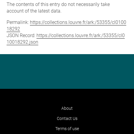
The contents of this entry do not necessarily take
account of the latest data.
Permalink:
https://collections.louvre.fr/ark:/53355/cl0100
18292
JSON Record:
https://collections.louvre.fr/ark:/53355/cl0
10018292.json
About
Contact Us
Terms of use