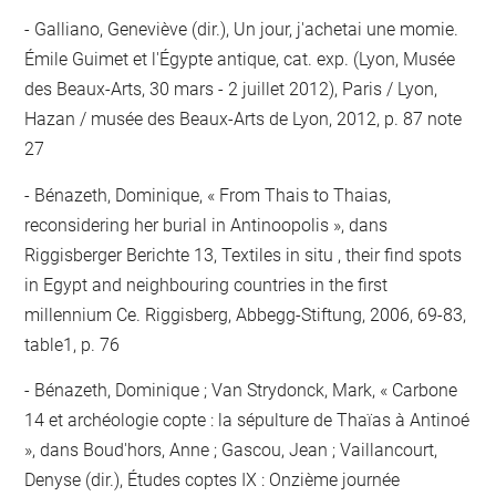
Galliano, Geneviève (dir.), Un jour, j'achetai une momie.
Émile Guimet et l'Égypte antique, cat. exp. (Lyon, Musée
des Beaux-Arts, 30 mars - 2 juillet 2012), Paris / Lyon,
Hazan / musée des Beaux-Arts de Lyon, 2012, p. 87 note
27
Bénazeth, Dominique, « From Thais to Thaias,
reconsidering her burial in Antinoopolis », dans
Riggisberger Berichte 13, Textiles in situ , their find spots
in Egypt and neighbouring countries in the first
millennium Ce. Riggisberg, Abbegg-Stiftung, 2006, 69-83,
table1, p. 76
Bénazeth, Dominique ; Van Strydonck, Mark, « Carbone
14 et archéologie copte : la sépulture de Thaïas à Antinoé
», dans Boud'hors, Anne ; Gascou, Jean ; Vaillancourt,
Denyse (dir.), Études coptes IX : Onzième journée