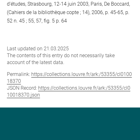
d'études, Strasbourg, 12-14 juin 2003, Paris, De Boccard,
(Cahiers de la bibliothèque copte ; 14), 2006, p. 45-65, p.
52 n. 45 ; 55, 57, fig. 5 p. 64
Last updated on 21.03.2025
The contents of this entry do not necessarily take
account of the latest data.
Permalink:
https://collections.louvre.fr/ark:/53355/cl0100
18370
JSON Record:
https://collections.louvre.fr/ark:/53355/cl0
10018370.json