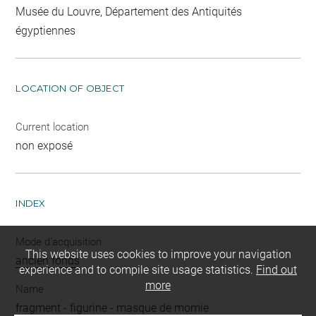
Musée du Louvre, Département des Antiquités
égyptiennes
LOCATION OF OBJECT
Current location
non exposé
INDEX
Mode d'acquisition
This website uses cookies to improve your navigation
ancien fonds
experience and to compile site usage statistics.
Find out
more
Name
fragment
-
figurine
-
masque de momie