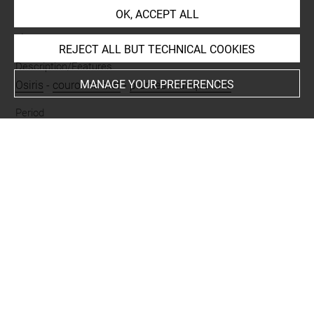
OK, ACCEPT ALL
Materials
cire
REJECT ALL BUT TECHNICAL COOKIES
Description/Features
MANAGE YOUR PREFERENCES
Osiris
-
couronne atef
-
plumes manquantes
Period
époque romaine
-
époque ptolémaïque
Last updated on 07.12.2024
The contents of this entry do not necessarily take
account of the latest data.
Permalink:
https://collections.louvre.fr/ark:/53355/cl0100
20978
JSON Record:
https://collections.louvre.fr/ark:/53355/cl0
10020978.json