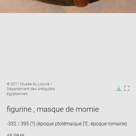
Enlarge
Image
© 2011 Musée du Louvre /
image
caption:
Département des Antiquités
in
Downlo
Enla
égyptiennes
new
image
ima
window
in
figurine ; masque de momie
new
win
-332 / 395 (?) (époque ptolémaïque [?] ; époque romaine)
AF 9846