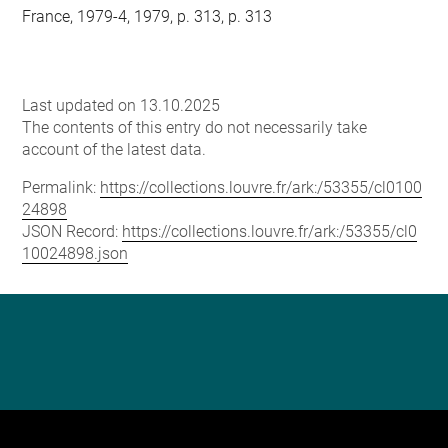
France, 1979-4, 1979, p. 313, p. 313
Last updated on 13.10.2025
The contents of this entry do not necessarily take
account of the latest data.
Permalink:
https://collections.louvre.fr/ark:/53355/cl0100
24898
JSON Record:
https://collections.louvre.fr/ark:/53355/cl0
10024898.json