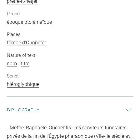
prêtre-it-nétjer
Period
époque ptolémaïque
Places
tombe d'Ounnéfer
Nature of text
nom
-
titre
Script
hiéroglyphique
BIBLIOGRAPHY
Meffre, Raphaële, Ouchebtis. Les serviteurs funéraires
privés de la fin de l'Égypte pharaonique (VIIe-IIe siècle av.