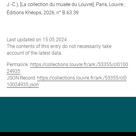
J.-C.), [La collection du musée du Louvre], Paris, Louvre ;
Éditions Khéops, 2026, n° B.63.39
Last updated on 15.05.2024
The contents of this entry do not necessarily take
account of the latest data.
Permalink:
https://collections.louvre.fr/ark:/53355/cl0100
24935
JSON Record:
https://collections.louvre.fr/ark:/53355/cl0
10024935.json