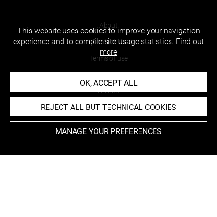
About
This website uses cookies to improve your navigation
experience and to compile site usage statistics.
Find out
Contact Us
more
Terms of use
Cookies
OK, ACCEPT ALL
Credits
REJECT ALL BUT TECHNICAL COOKIES
Accessibility : non compliant
MANAGE YOUR PREFERENCES