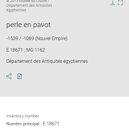
© 2013 Musée du Louvre /
in
Département des Antiquités
Downlo
Enla
new
égyptiennes
image
ima
window
in
perle en pavot
new
win
-1539 / -1069 (Nouvel Empire)
E 18671 ; MG 1162
Département des Antiquités égyptiennes
Download
Share
pdf
Inventory number
E 18671
Numéro principal :