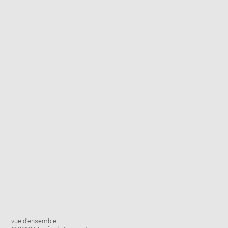
Enlarge
Image
vue d'ensemble
image
caption: