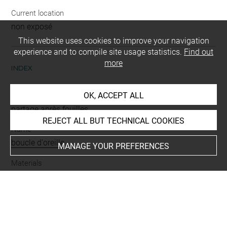
Current location
non exposé
This website uses cookies to improve your navigation
experience and to compile site usage statistics.
Find out
more
INDEX
OK, ACCEPT ALL
Mode d'acquisition
partage après fouilles
REJECT ALL BUT TECHNICAL COOKIES
Name
boucle d'oreille
MANAGE YOUR PREFERENCES
Materials
or
Period
époque byzantine