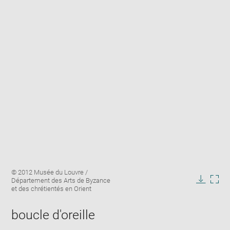
Enlarge
Image
© 2012 Musée du Louvre /
image
caption:
Département des Arts de Byzance
in
Downlo
Enla
et des chrétientés en Orient
new
image
ima
window
in
boucle d'oreille
new
win