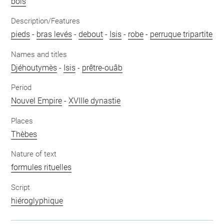
bois
Description/Features
pieds
-
bras levés
-
debout
-
Isis
-
robe
-
perruque tripartite
Names and titles
Djéhoutymès
-
Isis
-
prêtre-ouâb
Period
Nouvel Empire
-
XVIIIe dynastie
Places
Thèbes
Nature of text
formules rituelles
Script
hiéroglyphique