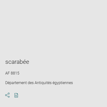
Enlarge
image
in
new
window
scarabée
AF 8815
Département des Antiquités égyptiennes
Download
Share
pdf