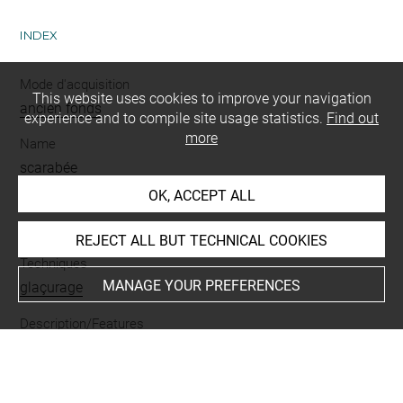
INDEX
Mode d'acquisition
This website uses cookies to improve your navigation
ancien fonds
experience and to compile site usage statistics.
Find out
more
Name
scarabée
OK, ACCEPT ALL
Materials
stéatite
REJECT ALL BUT TECHNICAL COOKIES
Techniques
MANAGE YOUR PREFERENCES
glaçurage
Description/Features
debout
-
crocodile
-
lion
-
percé dans la longueur