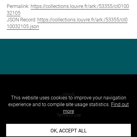
Permalink:
https://collections.louvre.fr/ark:/53355/cl0100
32105
JSON Record:
https://collections.louvre.fr/ark:/53355/cl0
10032105.json
About
This website uses cookies to improve your navigation
experience and to compile site usage statistics.
Find out
Contact Us
more
Terms of use
Cookies
OK, ACCEPT ALL
Credits