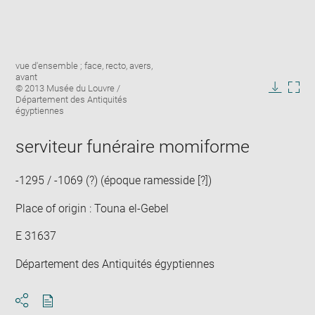
Enlarge
Image
vue d'ensemble ; face, recto, avers,
image
caption:
avant
in
© 2013 Musée du Louvre /
new
Downlo
Enla
Département des Antiquités
window
égyptiennes
image
ima
in
new
serviteur funéraire momiforme
win
-1295 / -1069 (?) (époque ramesside [?])
Place of origin : Touna el-Gebel
E 31637
Département des Antiquités égyptiennes
Download