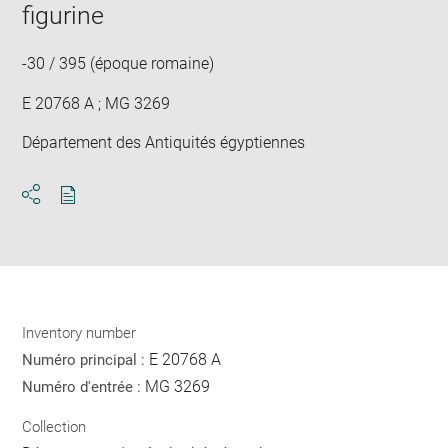
in
figurine
new
win
-30 / 395 (époque romaine)
E 20768 A ; MG 3269
Département des Antiquités égyptiennes
Download
Share
pdf
Inventory number
E 20768 A
Numéro principal :
MG 3269
Numéro d'entrée :
Collection