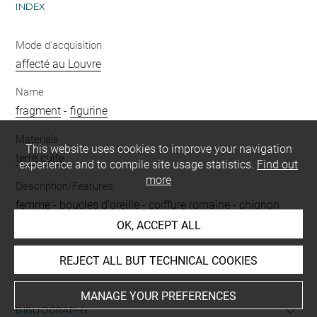
INDEX
Mode d'acquisition
affecté au Louvre
Name
fragment
-
figurine
Materials
This website uses cookies to improve your navigation
terre cuite
experience and to compile site usage statistics.
Find out
more
Description/Features
femme
-
boucles d'oreille
-
coiffure romaine
-
chignon
OK, ACCEPT ALL
Period
époque romaine
REJECT ALL BUT TECHNICAL COOKIES
MANAGE YOUR PREFERENCES
BIBLIOGRAPHY