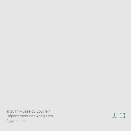
Enlarge
Image
© 2014 Musée du Louvre /
image
caption:
Département des Antiquités
in
Downlo
Enla
égyptiennes
new
image
ima
window