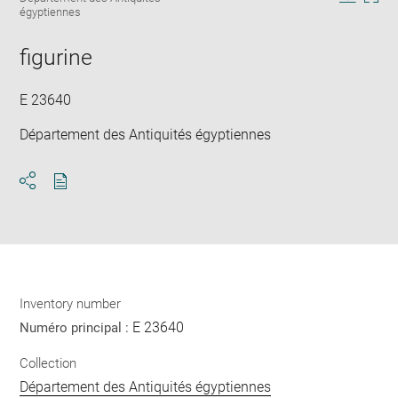
in
Downlo
Enla
égyptiennes
new
image
ima
window
in
figurine
new
win
E 23640
Département des Antiquités égyptiennes
Download
Share
pdf
Inventory number
E 23640
Numéro principal :
Collection
Département des Antiquités égyptiennes