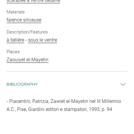
scarabée à ventre détaillé
Materials
faïence siliceuse
Description/Features
à bélière
-
sous le ventre
Places
Zaouiyet el-Mayetin
BIBLIOGRAPHY
Piacentini, Patrizia, Zawiet el-Mayetin nel III Millennio
A.C., Pise, Giardini editori e stampatori, 1993, p. 94