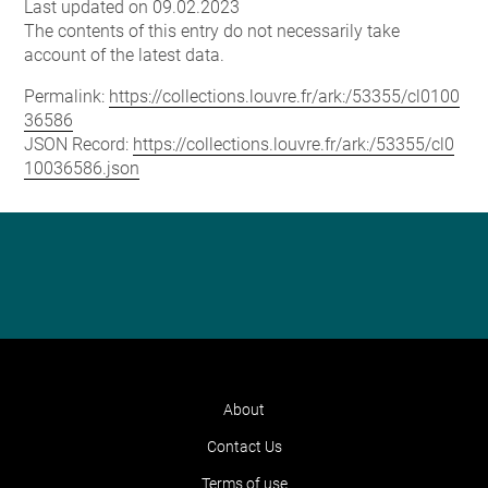
Last updated on 09.02.2023
The contents of this entry do not necessarily take
account of the latest data.
Permalink:
https://collections.louvre.fr/ark:/53355/cl0100
36586
JSON Record:
https://collections.louvre.fr/ark:/53355/cl0
10036586.json
About
Contact Us
Terms of use