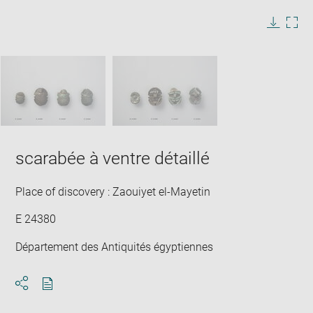
image
in
Image
Downlo
Enla
new
caption:
image
ima
window
SKIP IMAGE CAROUSEL
in
new
win
scarabée à ventre détaillé
Place of discovery : Zaouiyet el-Mayetin
E 24380
Département des Antiquités égyptiennes
Download
Share
pdf