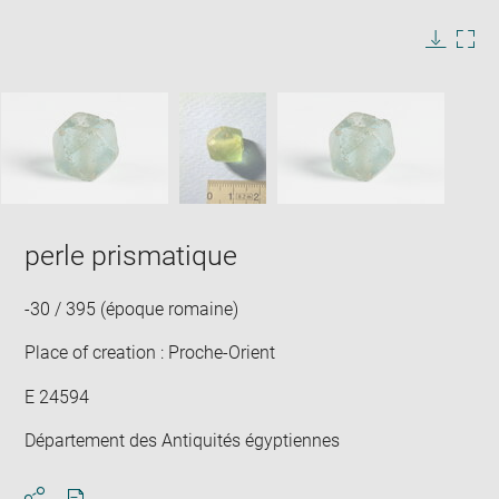
image
in
Image
Downlo
Enla
new
caption:
image
ima
window
SKIP IMAGE CAROUSEL
in
new
win
perle prismatique
-30 / 395 (époque romaine)
Place of creation : Proche-Orient
E 24594
Département des Antiquités égyptiennes