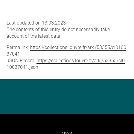
Last updated on 13.03.2023
The contents of this entry do not necessarily take
account of the latest data.
Permalink:
https://collections.louvre.fr/ark:/53355/cl0100
37041
JSON Record:
https://collections.louvre.fr/ark:/53355/cl0
10037041.json
About