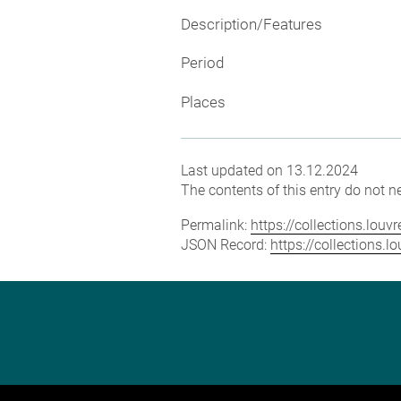
Description/Features
Period
Places
Last updated on 13.12.2024
The contents of this entry do not ne
Permalink:
https://collections.lou
JSON Record:
https://collections.