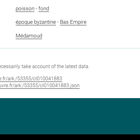
poisson
-
fond
époque byzantine
-
Bas Empire
Médamoud
cessarily take account of the latest data.
vre.fr/ark:/53355/cl010041883
louvre.fr/ark:/53355/cl010041883.json