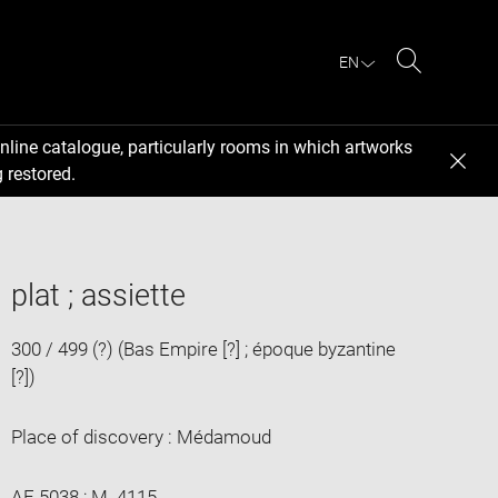
EN
Search
nline catalogue, particularly rooms in which artworks
 restored.
plat ; assiette
300 / 499 (?) (Bas Empire [?] ; époque byzantine
[?])
Place of discovery : Médamoud
AF 5038 ; M. 4115