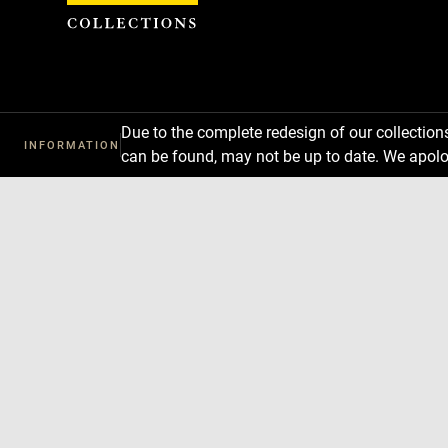
Cookies management panel
Due to the complete redesign of our collectio
INFORMATION
can be found, may not be up to date. We apolo
Download
Next
Previous