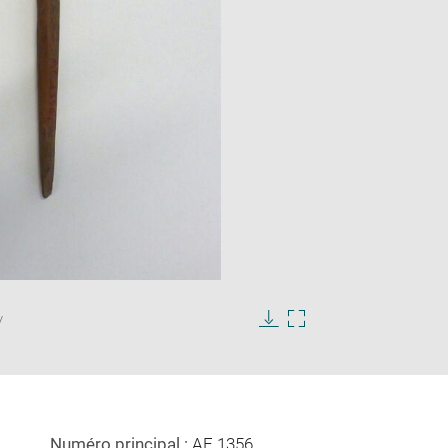
Enlarge
image
/
in
Download
Enlarge
new
image
image
window
in
new
window
Numéro principal :
AF 1356