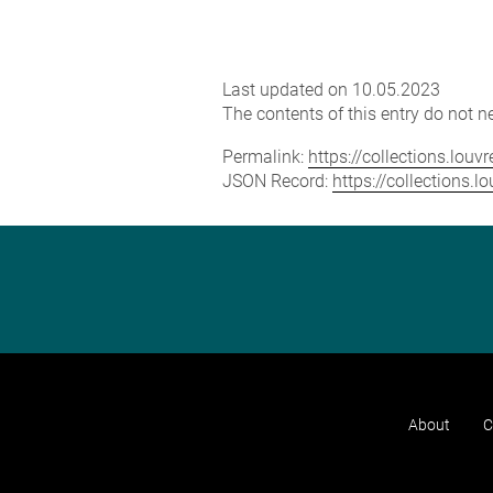
Last updated on 10.05.2023
The contents of this entry do not ne
Permalink:
https://collections.lou
JSON Record:
https://collections.
About
C