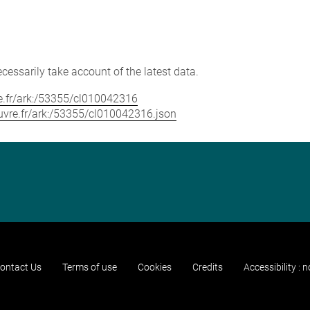
cessarily take account of the latest data.
vre.fr/ark:/53355/cl010042316
louvre.fr/ark:/53355/cl010042316.json
ontact Us
Terms of use
Cookies
Credits
Accessibility : 