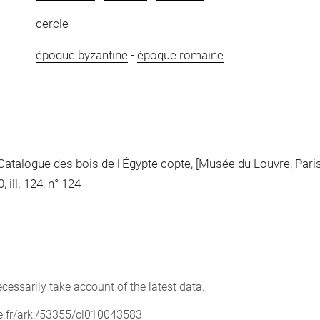
cercle
époque byzantine
-
époque romaine
alogue des bois de l'Égypte copte, [Musée du Louvre, Paris],
 ill. 124, n° 124
cessarily take account of the latest data.
vre.fr/ark:/53355/cl010043583