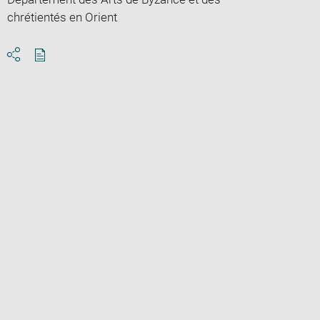
chrétientés en Orient
Download
Share
pdf