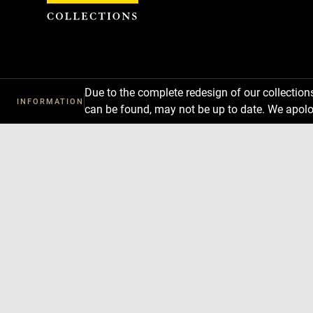
Cookies management panel
Due to the complete redesign of our collectio
INFORMATION
can be found, may not be up to date. We apolo
Download
Next
Previous