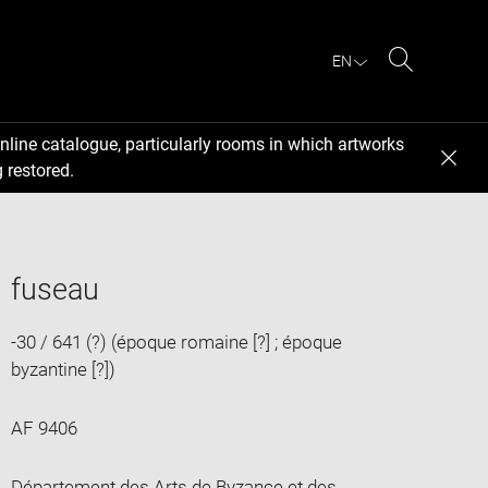
EN
Search
nline catalogue, particularly rooms in which artworks
 restored.
fuseau
-30 / 641 (?) (époque romaine [?] ; époque
byzantine [?])
AF 9406
Département des Arts de Byzance et des