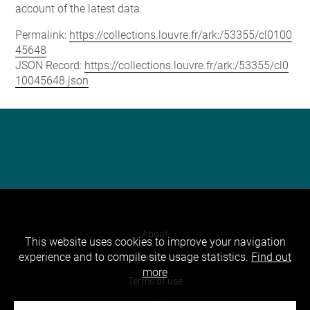
account of the latest data.
Permalink:
https://collections.louvre.fr/ark:/53355/cl0100
45648
JSON Record:
https://collections.louvre.fr/ark:/53355/cl0
10045648.json
About
This website uses cookies to improve your navigation
experience and to compile site usage statistics.
Find out
Contact Us
more
Terms of use
Cookies