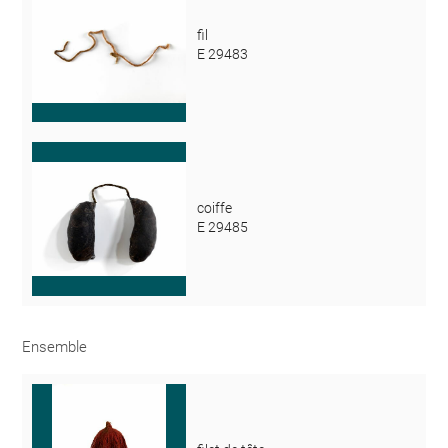
fil
E 29483
coiffe
E 29485
Ensemble