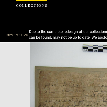
Cookies management panel
Due to the complete redesign of our collectio
INFORMATION
can be found, may not be up to date. We apolo
Download
Next
Previous