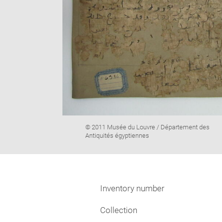
Image
© 2011 Musée du Louvre / Département des
caption:
Antiquités égyptiennes
Inventory number
Collection