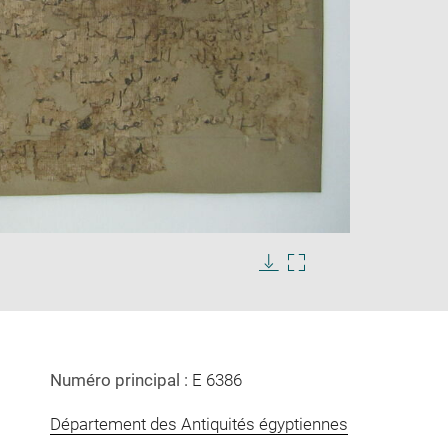
Enlarge
image
in
Download
Enlarge
new
image
image
window
in
new
window
Numéro principal :
E 6386
Département des Antiquités égyptiennes