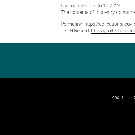
Last updated on 06.10.2024
The contents of this entry do not ne
Permalink:
https://collections.lou
JSON Record:
https://collections.
About
C