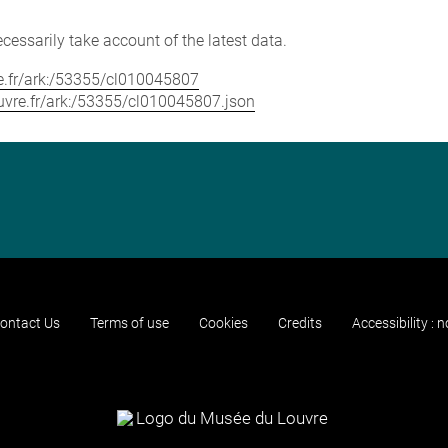
cessarily take account of the latest data.
vre.fr/ark:/53355/cl010045807
louvre.fr/ark:/53355/cl010045807.json
ontact Us
Terms of use
Cookies
Credits
Accessibility : 