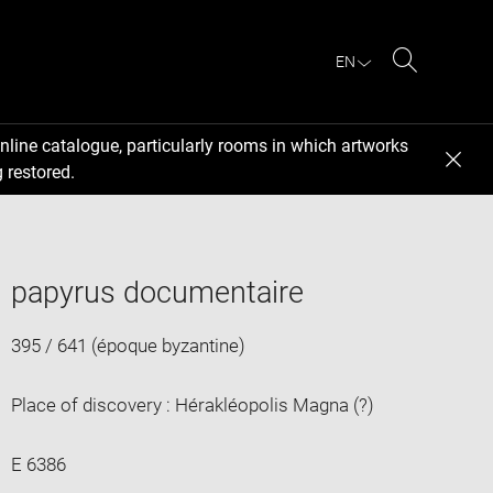
EN
Search
nline catalogue, particularly rooms in which artworks
 restored.
papyrus documentaire
395 / 641 (époque byzantine)
Place of discovery : Hérakléopolis Magna (?)
E 6386