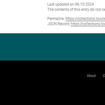
Last updated on 06.10.2024
The contents of this entry do not ne
Permalink:
https://collections.lou
JSON Record:
https://collections.
About
C