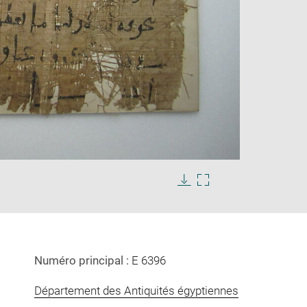
Enlarge
image
in
Download
Enlarge
new
image
image
window
in
new
window
Numéro principal :
E 6396
Département des Antiquités égyptiennes