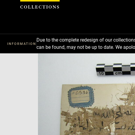
Cookies management panel
Due to the complete redesign of our collectio
INFORMATION
can be found, may not be up to date. We apolo
Download
Next
Previous