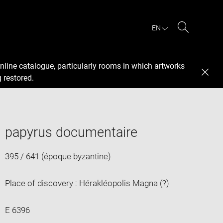
EN
Search
nline catalogue, particularly rooms in which artworks
 restored.
papyrus documentaire
395 / 641 (époque byzantine)
Place of discovery : Hérakléopolis Magna (?)
E 6396