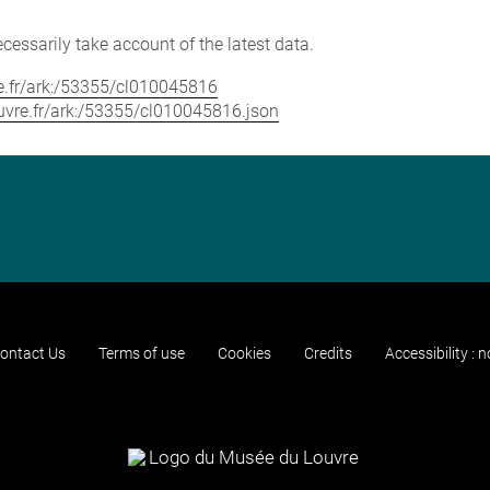
cessarily take account of the latest data.
vre.fr/ark:/53355/cl010045816
louvre.fr/ark:/53355/cl010045816.json
ontact Us
Terms of use
Cookies
Credits
Accessibility : 