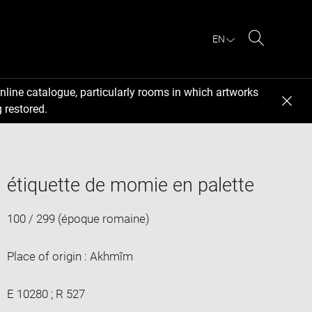
EN
Search
nline catalogue, particularly rooms in which artworks
 restored.
étiquette de momie en palette
100 / 299 (époque romaine)
Place of origin : Akhmîm
E 10280 ; R 527