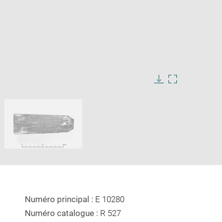
ge
e
Download
Enlarge
image
image
ow
in
new
window
Numéro principal :
E 10280
Numéro catalogue :
R 527