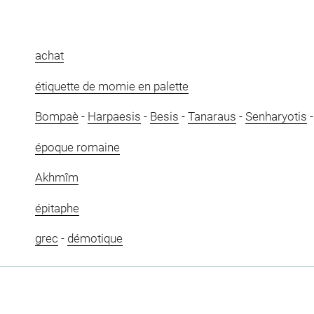
achat
étiquette de momie en palette
Bompaè
-
Harpaesis
-
Besis
-
Tanaraus
-
Senharyotis
époque romaine
Akhmîm
épitaphe
grec
-
démotique