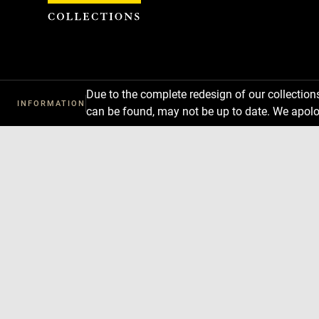
Cookies management panel
Due to the complete redesign of our collectio
INFORMATION
can be found, may not be up to date. We apolo
Download
Next
Previous