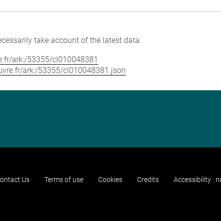
cessarily take account of the latest data.
vre.fr/ark:/53355/cl010048381
louvre.fr/ark:/53355/cl010048381.json
ontact Us
Terms of use
Cookies
Credits
Accessibility : 