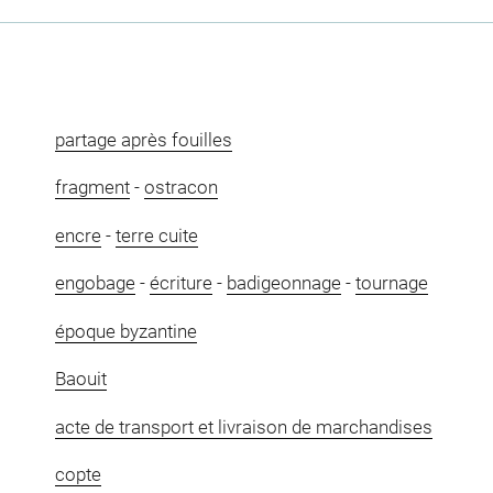
partage après fouilles
fragment
-
ostracon
encre
-
terre cuite
engobage
-
écriture
-
badigeonnage
-
tournage
époque byzantine
Baouit
acte de transport et livraison de marchandises
copte