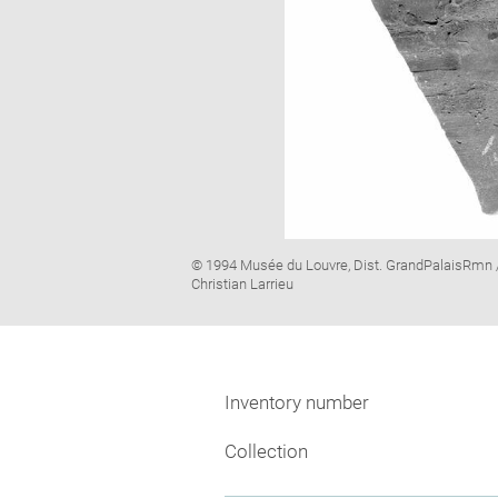
Image
© 1994 Musée du Louvre, Dist. GrandPalaisRmn 
caption:
Christian Larrieu
Inventory number
Collection