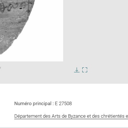
Enlarge
/
image
in
Download
Enlarge
new
image
image
window
in
new
window
Numéro principal :
E 27508
Département des Arts de Byzance et des chrétientés e