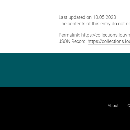
Last updated on 10.05.2023
The contents of this entry do not ne
Permalink:
https://collections.lou
JSON Record:
https://collections.
About
C