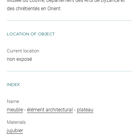
Musée du Louvre, Département des Arts de Byzance et
des chrétientés en Orient
LOCATION OF OBJECT
Current location
non exposé
INDEX
Name
meuble
-
élément architectural
-
plateau
Materials
jujubier