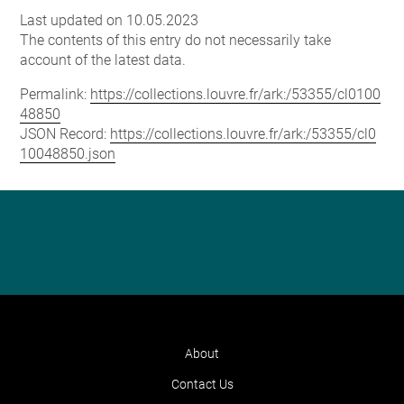
Last updated on 10.05.2023
The contents of this entry do not necessarily take
account of the latest data.
Permalink:
https://collections.louvre.fr/ark:/53355/cl0100
48850
JSON Record:
https://collections.louvre.fr/ark:/53355/cl0
10048850.json
About
Contact Us