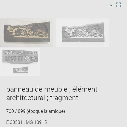
image
in
Image
Downlo
Enla
new
caption:
image
ima
window
SKIP IMAGE CAROUSEL
in
new
win
panneau de meuble ; élément
architectural ; fragment
700 / 899 (époque islamique)
E 30531 ; MG 13915