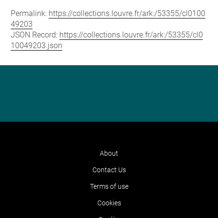
Permalink:
https://collections.louvre.fr/ark:/53355/cl0100
49203
JSON Record:
https://collections.louvre.fr/ark:/53355/cl0
10049203.json
About
Contact Us
Terms of use
Cookies