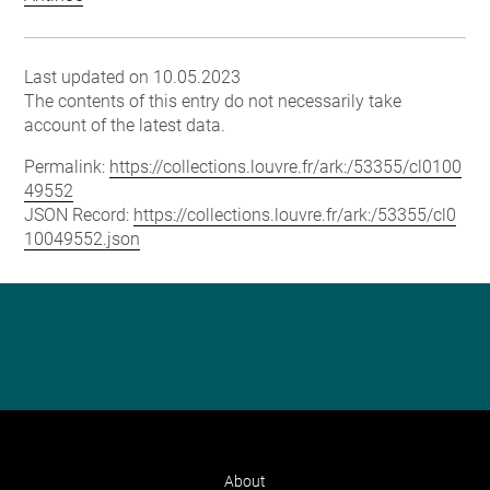
Last updated on 10.05.2023
The contents of this entry do not necessarily take
account of the latest data.
Permalink:
https://collections.louvre.fr/ark:/53355/cl0100
49552
JSON Record:
https://collections.louvre.fr/ark:/53355/cl0
10049552.json
About