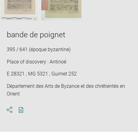
win
bande de poignet
395 / 641 (époque byzantine)
Place of discovery : Antinoé
E 28321 ; MG 5321 ; Guimet 252
Département des Arts de Byzance et des chrétientés en
Orient
Download
Share
pdf