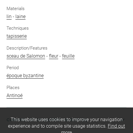
Materials
lin
-
laine
Techniques
tapisserie
Description/Features
sceau de Salomon
-
fleur
-
feuille
Period
époque byzantine
Places
Antinoé
This website uses cookies to improve your navigation
CURATED LIST OF RELATED OBJECTS (4)
experience and to compile site usage statistics.
Find out
more