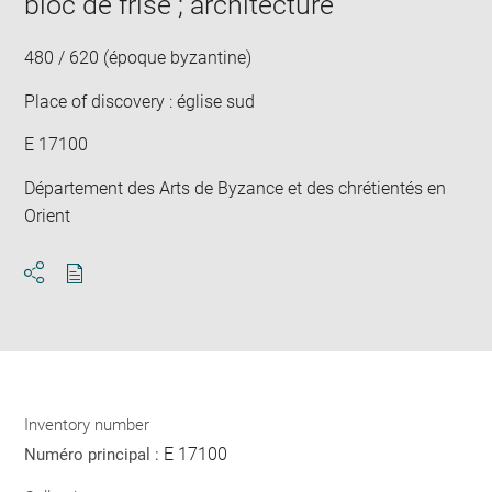
bloc de frise ; architecture
new
win
480 / 620 (époque byzantine)
Place of discovery : église sud
E 17100
Département des Arts de Byzance et des chrétientés en
Orient
Download
Share
pdf
Inventory number
E 17100
Numéro principal :