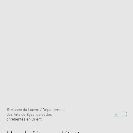
Enlarge
Image
© Musée du Louvre / Département
image
caption:
des Arts de Byzance et des
in
Downlo
Enla
chrétientés en Orient
new
image
ima
window
in