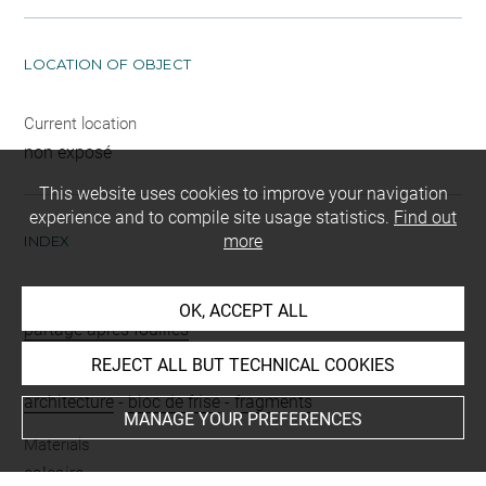
LOCATION OF OBJECT
Current location
non exposé
This website uses cookies to improve your navigation
experience and to compile site usage statistics.
Find out
more
INDEX
Mode d'acquisition
OK, ACCEPT ALL
partage après fouilles
REJECT ALL BUT TECHNICAL COOKIES
Name
architecture
-
bloc de frise
-
fragments
MANAGE YOUR PREFERENCES
Materials
calcaire