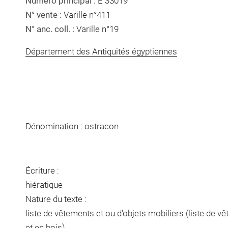
Numéro principal :
E 33019
N° vente :
Varille n°411
N° anc. coll. :
Varille n°19
Département des Antiquités égyptiennes
Dénomination : ostracon
Écriture :
hiératique
Nature du texte :
liste de vêtements et ou d'objets mobiliers (liste de vê
et en bois)