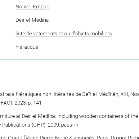
Nouvel Empire
Deir el-Medina
liste de vêtements et ou d'objets mobiliers
hiératique
traca hiératiques non littéraires de Deîr el-Médînéh, XIII, Nos
IFAO), 2023, p. 141
niture at Deir el-Medîna: including wooden containers of t
e Publications (GHP), 2009, passim
e-Orient, [Vente Pierre Bergé & associés, Paris, Drouot Richelieu