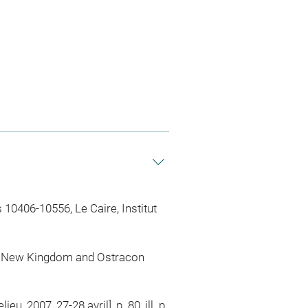
 10406-10556, Le Caire, Institut
he New Kingdom and Ostracon
, 2007, 27-28 avril], p. 80, ill. p.