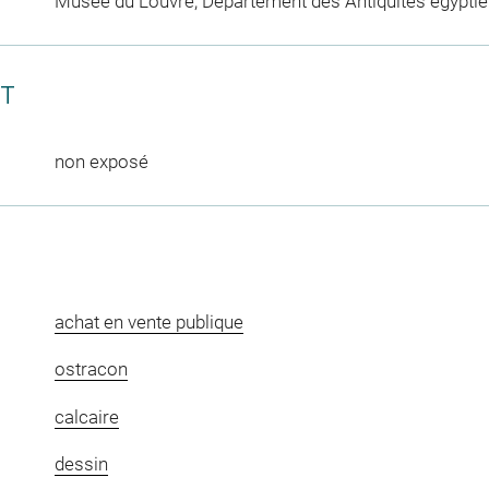
Musée du Louvre, Département des Antiquités égypti
CT
non exposé
achat en vente publique
ostracon
calcaire
dessin