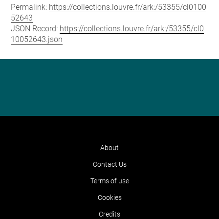
Permalink:
https://collections.louvre.fr/ark:/53355/cl0100
52643
JSON Record:
https://collections.louvre.fr/ark:/53355/cl0
10052643.json
About
Contact Us
Terms of use
Cookies
Credits