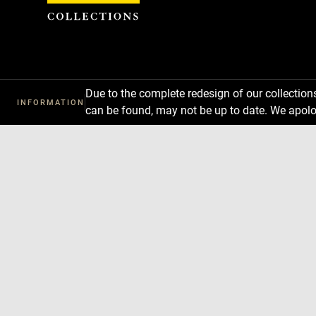
Cookies management panel
Due to the complete redesign of our collectio
INFORMATION
can be found, may not be up to date. We apolo
Download
Next
Previous