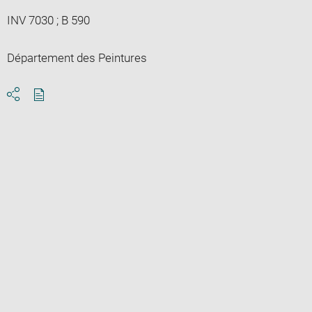
INV 7030 ; B 590
Département des Peintures
Download
Share
pdf