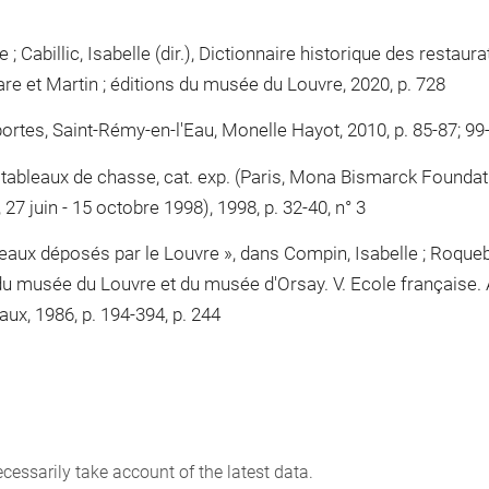
e ; Cabillic, Isabelle (dir.), Dictionnaire historique des restaur
are et Martin ; éditions du musée du Louvre, 2020, p. 728
sportes, Saint-Rémy-en-l'Eau, Monelle Hayot, 2010, p. 85-87; 99
ableaux de chasse, cat. exp. (Paris, Mona Bismarck Foundati
27 juin - 15 octobre 1998), 1998, p. 32-40, n° 3
eaux déposés par le Louvre », dans Compin, Isabelle ; Roquebe
u musée du Louvre et du musée d'Orsay. V. Ecole française. A
ux, 1986, p. 194-394, p. 244
cessarily take account of the latest data.