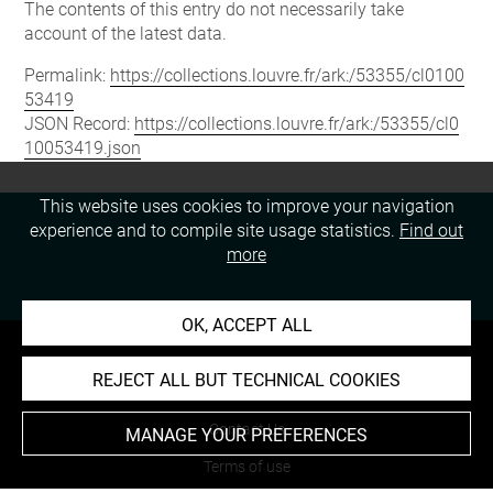
The contents of this entry do not necessarily take
account of the latest data.
Permalink:
https://collections.louvre.fr/ark:/53355/cl0100
53419
JSON Record:
https://collections.louvre.fr/ark:/53355/cl0
10053419.json
This website uses cookies to improve your navigation
experience and to compile site usage statistics.
Find out
more
OK, ACCEPT ALL
REJECT ALL BUT TECHNICAL COOKIES
About
Contact Us
MANAGE YOUR PREFERENCES
Terms of use