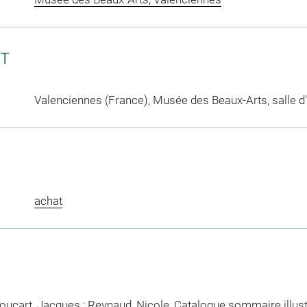
CT
Valenciennes (France), Musée des Beaux-Arts, salle d
achat
Foucart, Jacques ; Reynaud, Nicole, Catalogue sommaire illus