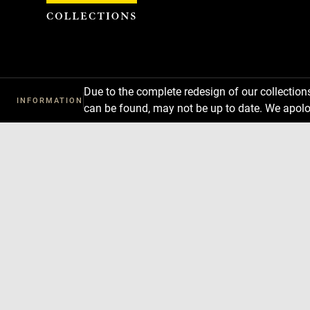
Cookies management panel
Due to the complete redesign of our collectio
INFORMATION
can be found, may not be up to date. We apolo
Download
Next
Previous