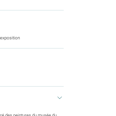
'exposition
tré des peintures du musée du