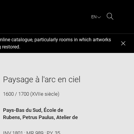
EN
Search
nline catalogue, particularly rooms in which artworks
 restored.
Paysage à l'arc en ciel
1600 / 1700 (XVIIe siècle)
Pays-Bas du Sud
, École de
Rubens, Petrus Paulus
, Atelier de
INV 1801 ; MR 989 ; P.Y. 35