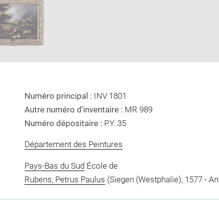
ow
in
new
window
Numéro principal :
INV 1801
Autre numéro d'inventaire :
MR 989
Numéro dépositaire :
P.Y. 35
Département des Peintures
Pays-Bas du Sud
École de
Rubens, Petrus Paulus
(Siegen (Westphalie), 1577 - Anv