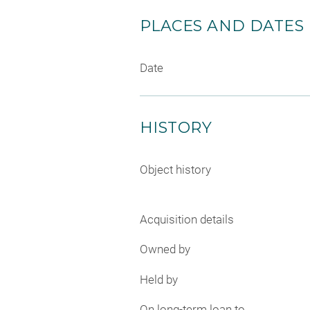
PLACES AND DATES
Date
HISTORY
Object history
Acquisition details
Owned by
Held by
On long-term loan to