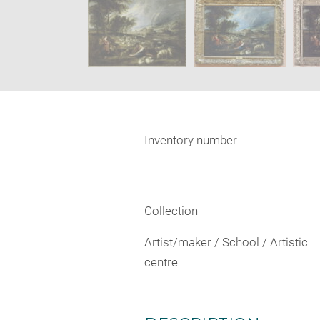
SKIP IMAGE CAROUSEL
wind
Inventory number
Collection
Artist/maker / School / Artistic
centre