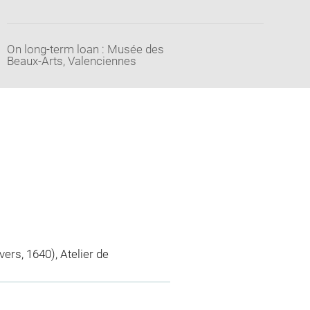
On long-term loan : Musée des
Beaux-Arts, Valenciennes
ers, 1640), Atelier de