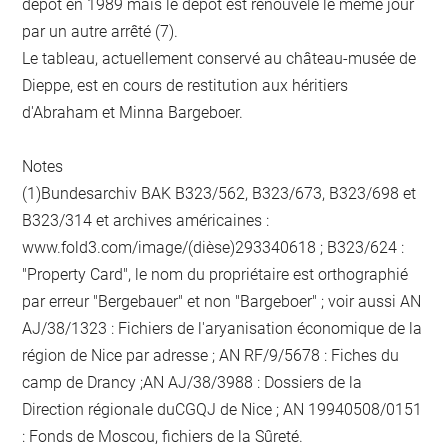
dépôt en 1989 mais le dépôt est renouvelé le même jour
par un autre arrêté (7).
Le tableau, actuellement conservé au château-musée de
Dieppe, est en cours de restitution aux héritiers
d'Abraham et Minna Bargeboer.
Notes
(1)Bundesarchiv BAK B323/562, B323/673, B323/698 et
B323/314 et archives américaines :
www.fold3.com/image/(dièse)293340618 ; B323/624 :
"Property Card", le nom du propriétaire est orthographié
par erreur "Bergebauer" et non "Bargeboer" ; voir aussi AN
AJ/38/1323 : Fichiers de l'aryanisation économique de la
région de Nice par adresse ; AN RF/9/5678 : Fiches du
camp de Drancy ;AN AJ/38/3988 : Dossiers de la
Direction régionale duCGQJ de Nice ; AN 19940508/0151
: Fonds de Moscou, fichiers de la Sûreté.