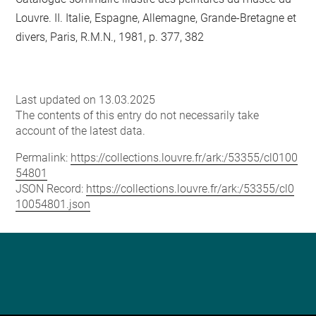
Louvre. II. Italie, Espagne, Allemagne, Grande-Bretagne et
divers, Paris, R.M.N., 1981, p. 377, 382
Last updated on 13.03.2025
The contents of this entry do not necessarily take
account of the latest data.
Permalink:
https://collections.louvre.fr/ark:/53355/cl0100
54801
JSON Record:
https://collections.louvre.fr/ark:/53355/cl0
10054801.json