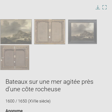
image
in
Image
Downlo
Enla
new
caption:
image
ima
window
SKIP IMAGE CAROUSEL
in
new
win
Bateaux sur une mer agitée près
d'une côte rocheuse
1600 / 1650 (XVIIe siècle)
Anonyme