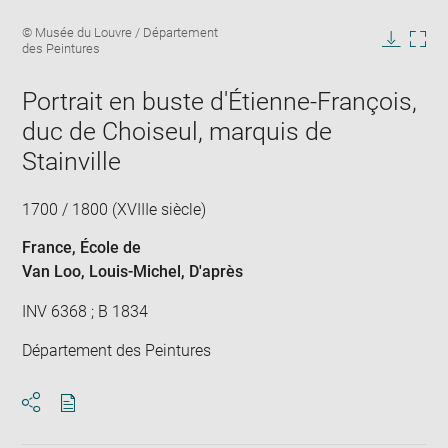
Enlarge
Image
© Musée du Louvre / Département
image
caption:
des Peintures
in
Downlo
Enla
new
image
ima
window
Portrait en buste d'Étienne-François,
in
new
duc de Choiseul, marquis de
win
Stainville
1700 / 1800 (XVIIIe siècle)
France
, École de
Van Loo, Louis-Michel
, D'après
INV 6368 ; B 1834
Département des Peintures
Download
Share
pdf