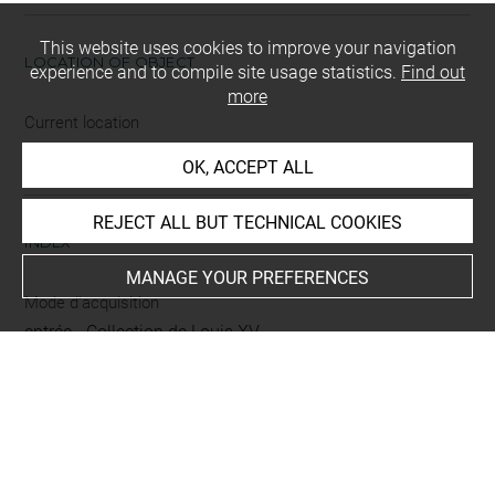
This website uses cookies to improve your navigation
LOCATION OF OBJECT
experience and to compile site usage statistics.
Find out
more
Current location
Coutances (France), Musée Quesnel-Morinière
OK, ACCEPT ALL
REJECT ALL BUT TECHNICAL COOKIES
INDEX
MANAGE YOUR PREFERENCES
Mode d'acquisition
entrée - Collection de Louis XV
BIBLIOGRAPHY
Foucart-Walter, Élisabeth, « Tableaux déposés par le