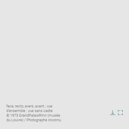
Enlarge
Image
face, recto, avers, avant ; vue
image
caption:
d'ensemble ; vue sans cadre
in
© 1973 GrandPalaisRmn (musée
Downlo
Enla
new
du Louvre) / Photographe inconnu
image
ima
window