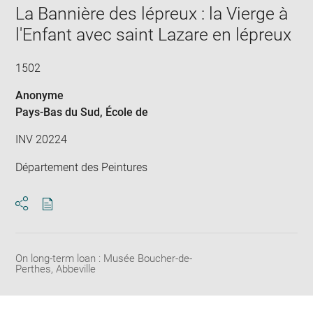
in
La Bannière des lépreux : la Vierge à
new
win
l'Enfant avec saint Lazare en lépreux
1502
Anonyme
Pays-Bas du Sud
, École de
INV 20224
Département des Peintures
Download
Share
pdf
On long-term loan : Musée Boucher-de-
Perthes, Abbeville