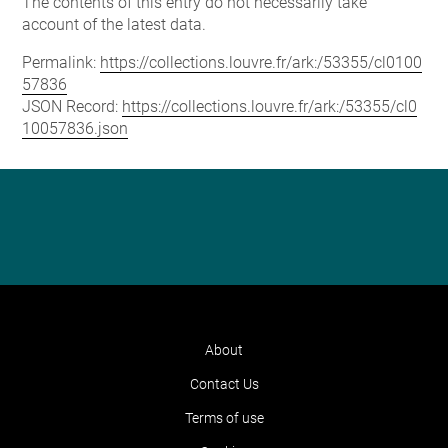
The contents of this entry do not necessarily take
account of the latest data.
Permalink:
https://collections.louvre.fr/ark:/53355/cl0100
57836
JSON Record:
https://collections.louvre.fr/ark:/53355/cl0
10057836.json
About
Contact Us
Terms of use