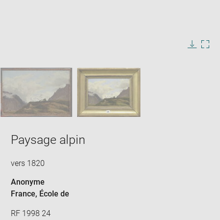
Enlarge
image
in
Image
Downlo
Enla
new
caption:
image
ima
window
SKIP IMAGE CAROUSEL
in
new
win
Paysage alpin
vers 1820
Anonyme
France
, École de
RF 1998 24