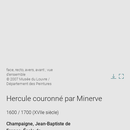
Enlarge
Image
face, recto, avers, avant ; vue
image
caption:
d'ensemble
in
© 2007 Musée du Louvre /
Downlo
Enla
new
Département des Peintures
image
ima
window
in
Hercule couronné par Minerve
new
win
1600 / 1700 (XVIIe siècle)
Champaigne, Jean-Baptiste de