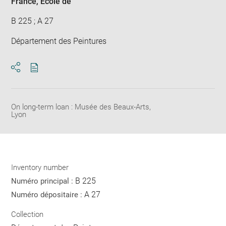
France
, École de
B 225 ; A 27
Département des Peintures
Download
Share
pdf
On long-term loan : Musée des Beaux-Arts,
Lyon
Inventory number
B 225
Numéro principal :
A 27
Numéro dépositaire :
Collection