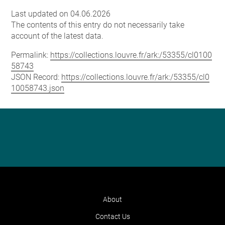
Last updated on 04.06.2026
The contents of this entry do not necessarily take
account of the latest data.
Permalink:
https://collections.louvre.fr/ark:/53355/cl0100
58743
JSON Record:
https://collections.louvre.fr/ark:/53355/cl0
10058743.json
About
Contact Us