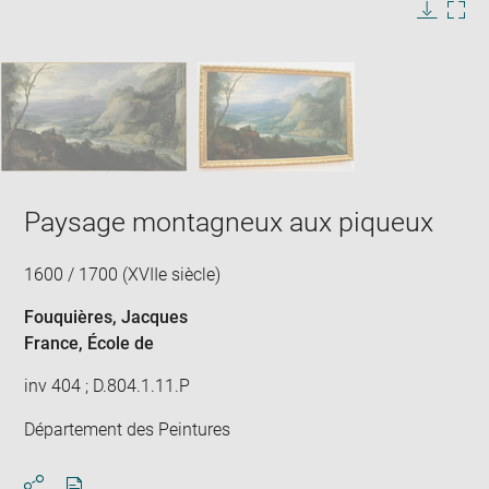
in
Image
Downlo
Enla
new
caption:
image
ima
window
SKIP IMAGE CAROUSEL
in
new
win
Paysage montagneux aux piqueux
1600 / 1700 (XVIIe siècle)
Fouquières, Jacques
France
, École de
inv 404 ; D.804.1.11.P
Département des Peintures