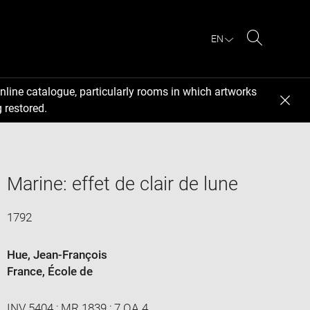
EN
Search
nline catalogue, particularly rooms in which artworks
 restored.
Marine: effet de clair de lune
1792
Hue, Jean-François
France
, École de
INV 5404 ; MR 1839 ; 7.OA.4