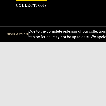
Cookies management panel
Due to the complete redesign of our collectio
INFORMATION
can be found, may not be up to date. We apolo
Download
Next
Previous