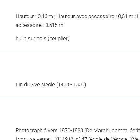
Hauteur : 0,46 m ; Hauteur avec accessoire : 0,61 m ; L
accessoire : 0,515 m
huile sur bois (peuplier)
Fin du XVe siècle (1460 - 1500)
Photographié vers 1870-1880 (De Marchi, comm. écrite
Lyon ; sa vente 1 XII 1913, n° 47 (école de Vérone, XVe 