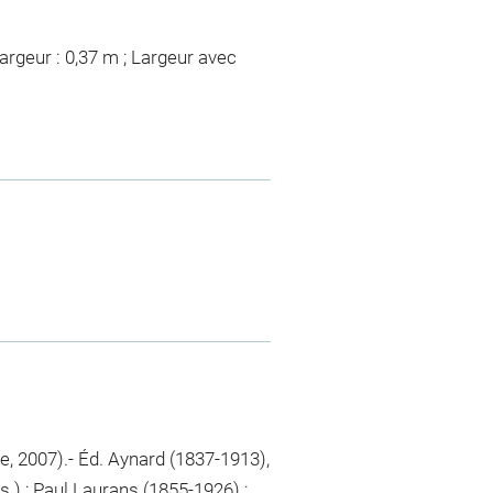
argeur : 0,37 m ; Largeur avec
, 2007).- Éd. Aynard (1837-1913),
s.) ; Paul Laurans (1855-1926) ;