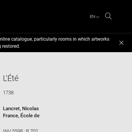
EN
Search
nline catalogue, particularly rooms in which artworks
 restored.
L'Été
1738
Lancret, Nicolas
France
, École de
INV 5598 ; B 702