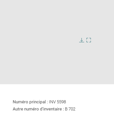
Download
Enlarge
image
image
in
new
window
Numéro principal :
INV 5598
Autre numéro d'inventaire :
B 702