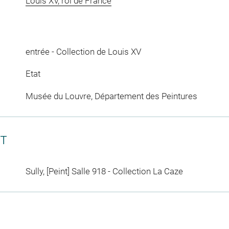
Louis XV, roi de France
entrée - Collection de Louis XV
Etat
Musée du Louvre, Département des Peintures
CT
Sully, [Peint] Salle 918 - Collection La Caze