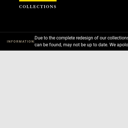
Cookies management panel
Due to the complete redesign of our collectio
INFORMATION
can be found, may not be up to date. We apolo
Download
Next
Previous