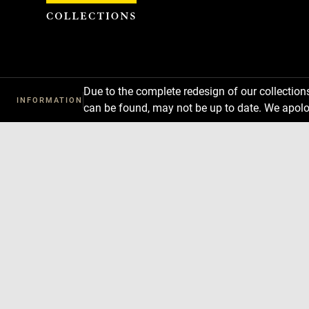
Cookies management panel
Due to the complete redesign of our collectio
INFORMATION
can be found, may not be up to date. We apolo
Download
Next
Previous