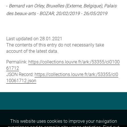
-
Bernard van Orley, Bruxelles (Externe, Belgique), Palais
des beaux-arts - BOZAR, 20/02/2019 - 26/05/2019
Last updated on 28.01.2021
The contents of this entry do not necessarily take
account of the latest data.
Permalink:
https://collections.louvre.fr/ark:/53355/cl0100
61712
JSON Record:
https://collections.louvre.fr/ark:/53355/cl0
10061712.json
This website uses cookies to improve your navigation