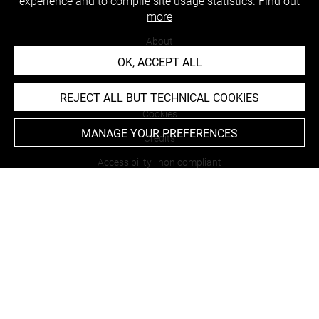
experience and to compile site usage statistics.
Find out
more
About
OK, ACCEPT ALL
Contact Us
Terms of use
REJECT ALL BUT TECHNICAL COOKIES
Cookies
MANAGE YOUR PREFERENCES
Credits
Accessibility : non compliant